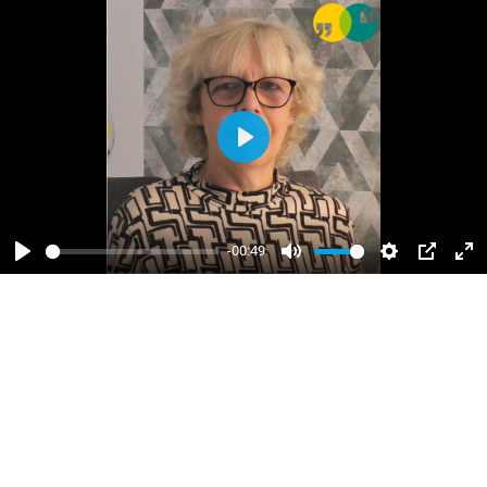
Abspielen
-00:49
Abspielen
Stumm
einstellunge
PIP
Vol