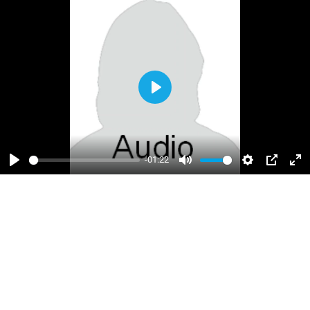
Abspielen
-01:22
Abspielen
Stumm
einstellunge
PIP
Vol